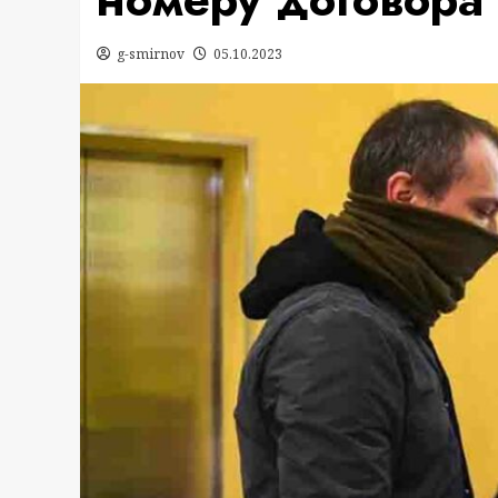
g-smirnov
05.10.2023