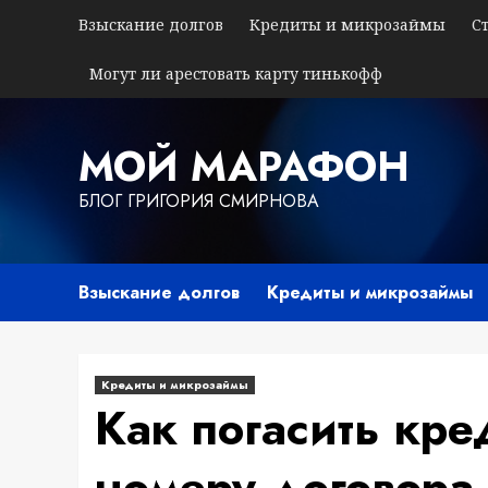
Перейти
Взыскание долгов
Кредиты и микрозаймы
С
к
содержимому
Могут ли арестовать карту тинькофф
МОЙ МАРАФОН
БЛОГ ГРИГОРИЯ СМИРНОВА
Взыскание долгов
Кредиты и микрозаймы
Кредиты и микрозаймы
Как погасить кре
номеру договора